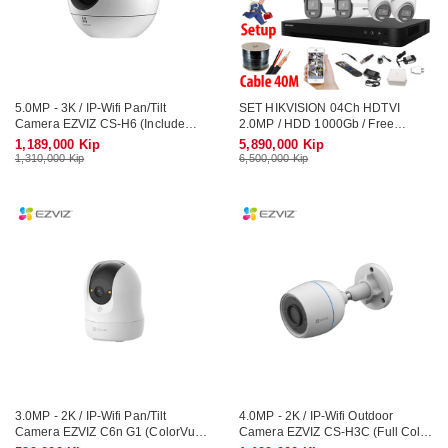
5.0MP - 3K / IP-Wifi Pan/Tilt
SET HIKVISION 04Ch HDTVI
Camera EZVIZ CS-H6 (Include
2.0MP / HDD 1000Gb / Free
Mic, Speaker)
Accessories / 265 + ເທກໂນໂລຢີ
1,189,000 Kip
5,890,000 Kip
ໃຫມ່ ເກັບຂໍມູ່ນໄດ້ຫລາຍກ່ວາ
1,310,000 Kip
6,500,000 Kip
3.0MP - 2K / IP-Wifi Pan/Tilt
4.0MP - 2K / IP-Wifi Outdoor
Camera EZVIZ C6n G1 (ColorVu,
Camera EZVIZ CS-H3C (Full Color
Include Mic, Speaker)
/ Include Arlam LED, Mic, Speaker)