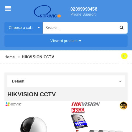
02099993458
Phone Support
Choose a category
Viewed products
0
Home
HIKVISION CCTV
HIKVISION CCTV