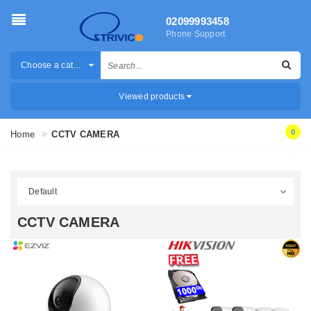
02099993458
Phone Support
Choose a category
Viewed products
0
Home
CCTV CAMERA
CCTV CAMERA