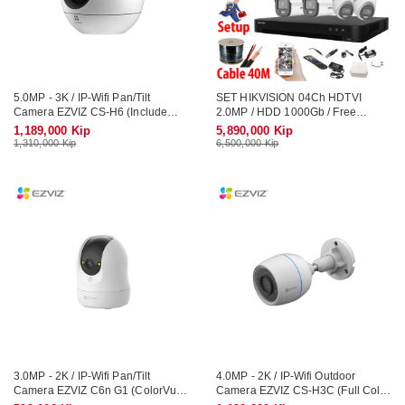
5.0MP - 3K / IP-Wifi Pan/Tilt
SET HIKVISION 04Ch HDTVI
Camera EZVIZ CS-H6 (Include
2.0MP / HDD 1000Gb / Free
Mic, Speaker)
Accessories / 265 + ເທກໂນໂລຢີ
1,189,000 Kip
5,890,000 Kip
ໃຫມ່ ເກັບຂໍມູ່ນໄດ້ຫລາຍກ່ວາ
1,310,000 Kip
6,500,000 Kip
3.0MP - 2K / IP-Wifi Pan/Tilt
4.0MP - 2K / IP-Wifi Outdoor
Camera EZVIZ C6n G1 (ColorVu,
Camera EZVIZ CS-H3C (Full Color
Include Mic, Speaker)
/ Include Arlam LED, Mic, Speaker)